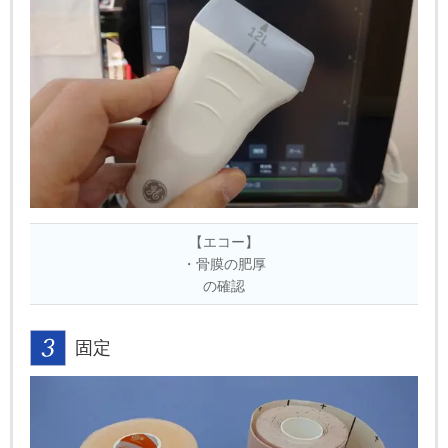
【エコー】
・骨膜の肥厚
の確認
固定