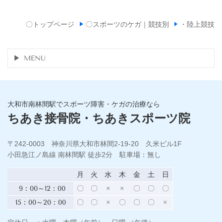
〇トップページ
〇スポーツのケガ｜競技別
・陸上競技
MENU
大和市南林間駅でスポーツ障害・ケガの治療なら
ちあき接骨院・ちあきスポーツ院
〒242-0003 神奈川県大和市林間2-19-20 久米ビル1F
小田急江ノ島線 南林間駅 徒歩2分 駐車場：無し
月
火
水
木
金
土
日
9：00～12：00
〇
〇
×
×
〇
〇
〇
15：00～20：00
〇
〇
×
〇
〇
〇
×