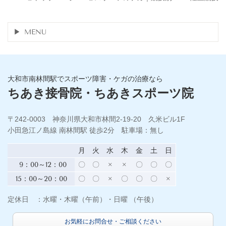
MENU
大和市南林間駅でスポーツ障害・ケガの治療なら
ちあき接骨院・ちあきスポーツ院
〒242-0003 神奈川県大和市林間2-19-20 久米ビル1F
小田急江ノ島線 南林間駅 徒歩2分 駐車場：無し
月
火
水
木
金
土
日
9：00～12：00
〇
〇
×
×
〇
〇
〇
15：00～20：00
〇
〇
×
〇
〇
〇
×
定休日 ：水曜・木曜（午前）・日曜 （午後）
お気軽にお問合せ・ご相談ください