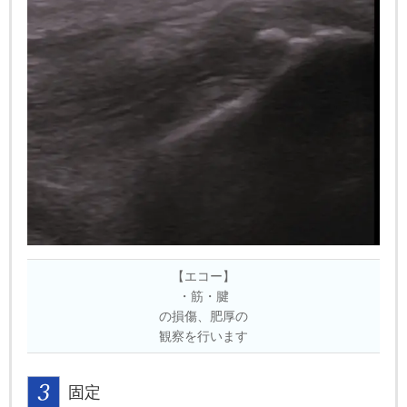
【エコー】
・筋・腱
の損傷、肥厚の
観察を行います
固定